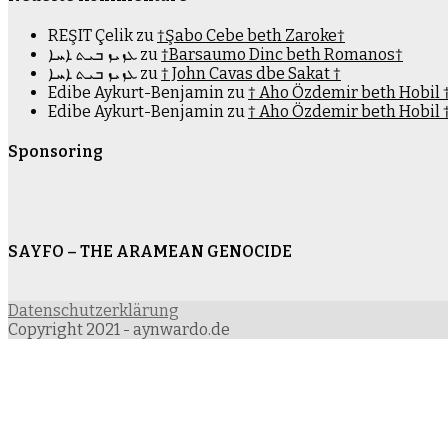
REŞIT Çelik
zu
†Şabo Cebe beth Zaroke†
ܥܙܝܙ ܒܝܬ ܐܚܐ
zu
†Barsaumo Dinc beth Romanos†
ܥܙܝܙ ܒܝܬ ܐܚܐ
zu
† John Cavas dbe Sakat †
Edibe Aykurt-Benjamin
zu
† Aho Özdemir beth Hobil 
Edibe Aykurt-Benjamin
zu
† Aho Özdemir beth Hobil 
Sponsoring
SAYFO – THE ARAMEAN GENOCIDE
Datenschutzerklärung
Copyright 2021 - aynwardo.de