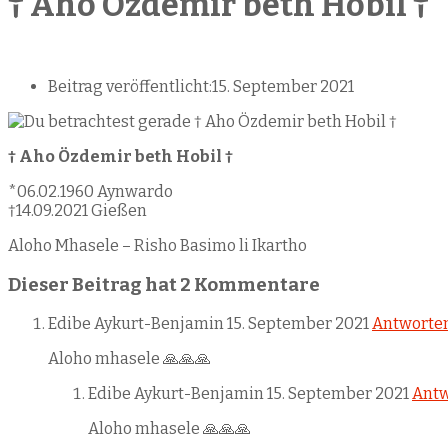
† Aho Özdemir beth Hobil †
Beitrag veröffentlicht:
15. September 2021
†
Aho Özdemir beth Hobil
†
*06.02.1960 Aynwardo
†14.09.2021 Gießen
Aloho Mhasele – Risho Basimo li Ikartho
Dieser Beitrag hat 2 Kommentare
Edibe Aykurt-Benjamin
15. September 2021
Antworte
Aloho mhasele 🙏🙏🙏
Edibe Aykurt-Benjamin
15. September 2021
Antw
Aloho mhasele 🙏🙏🙏