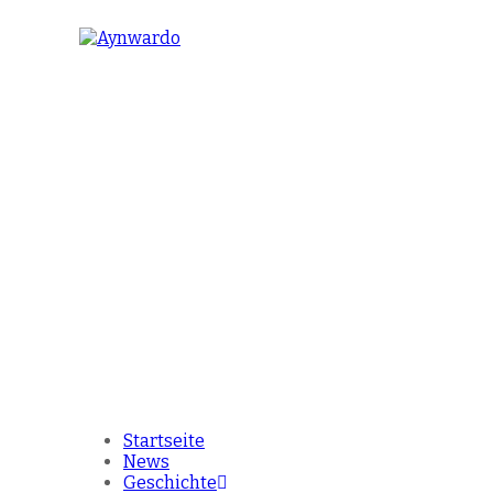
Zum
Inhalt
springen
Startseite
News
Geschichte