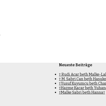
†
Neueste Beiträge
† Rudi Acar beth Malke-La
† M. Sabri Can beth Hasuko
†Yusuf Kuyumcu beth Cha
†Hazme Kacar beth Yuhan
†Malke Sabri beth Hanna†